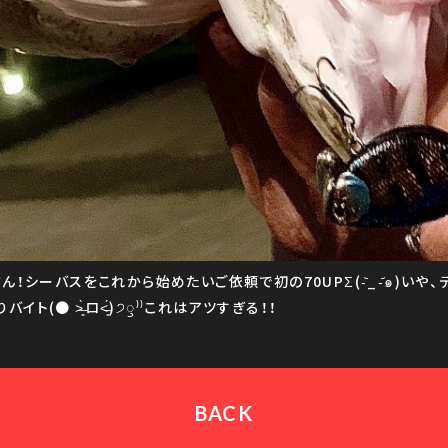
！シーバスをこれから始めたいご依頼で初の70UPΣ(-᷅_-᷄๑)いや
ト(● ˃̶͈̀ロ˂̶͈́)੭ꠥ⁾⁾これはアツすぎる！！
BACK